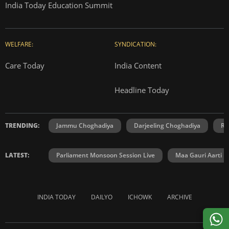
India Today Education Summit
WELFARE:
SYNDICATION:
Care Today
India Content
Headline Today
TRENDING:
Jammu Choghadiya
Darjeeling Choghadiya
Ra
LATEST:
Parliament Monsoon Session Live
Maa Gauri Aarti
INDIA TODAY
DAILYO
ICHOWK
ARCHIVE