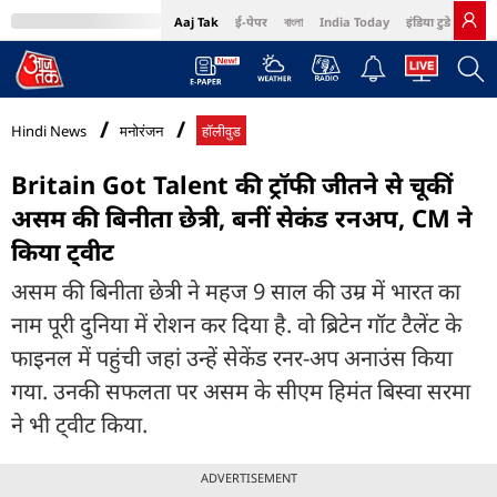
Aaj Tak
ई-पेपर
বাংলা
India Today
इंडिया टुडे हिंदी
MumbaiTak
BT Bazaar
Cosmopolitan
Harper's Bazaar
Northeast
Bri
Hindi News
मनोरंजन
हॉलीवुड
Britain Got Talent की ट्रॉफी जीतने से चूकीं
असम की बिनीता छेत्री, बनीं सेकंड रनअप, CM ने
किया ट्वीट
असम की बिनीता छेत्री ने महज 9 साल की उम्र में भारत का
नाम पूरी दुनिया में रोशन कर दिया है. वो ब्रिटेन गॉट टैलेंट के
फाइनल में पहुंची जहां उन्हें सेकेंड रनर-अप अनाउंस किया
गया. उनकी सफलता पर असम के सीएम हिमंत बिस्वा सरमा
ने भी ट्वीट किया.
ADVERTISEMENT