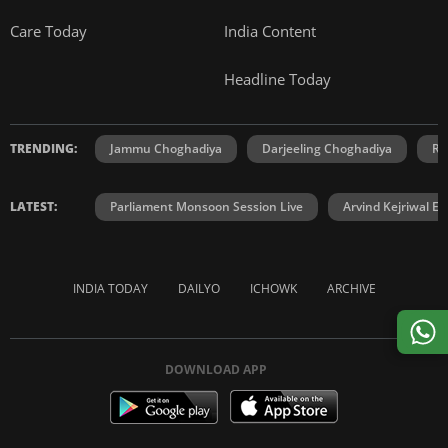
Care Today
India Content
Headline Today
TRENDING:
Jammu Choghadiya
Darjeeling Choghadiya
Ra
LATEST:
Parliament Monsoon Session Live
Arvind Kejriwal E2
INDIA TODAY
DAILYO
ICHOWK
ARCHIVE
DOWNLOAD APP