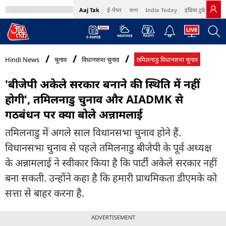
Aaj Tak
ई-पेपर
বাংলা
India Today
इंडिया टुडे हिंदी
MumbaiTak
BT Bazaar
Cosmopolitan
Harper's Bazaar
Northeast
Bri
Hindi News
चुनाव
विधानसभा चुनाव
तमिलनाडु विधानसभा चुनाव
'बीजेपी अकेले सरकार बनाने की स्थिति में नहीं
होगी', तमिलनाडु चुनाव और AIADMK से
गठबंधन पर क्या बोले अन्नामलाई
तमिलनाडु में अगले साल विधानसभा चुनाव होने हैं.
विधानसभा चुनाव से पहले तमिलनाडु बीजेपी के पूर्व अध्यक्ष
के अन्नामलाई ने स्वीकार किया है कि पार्टी अकेले सरकार नहीं
बना सकती. उन्होंने कहा है कि हमारी प्राथमिकता डीएमके को
सत्ता से बाहर करना है.
ADVERTISEMENT