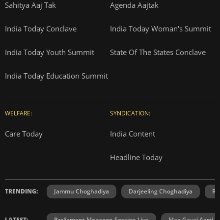
Sahitya Aaj Tak
Agenda Aajtak
India Today Conclave
India Today Woman's Summit
India Today Youth Summit
State Of The States Conclave
India Today Education Summit
WELFARE:
SYNDICATION:
Care Today
India Content
Headline Today
TRENDING:
Jammu Choghadiya
Darjeeling Choghadiya
Ra
LATEST:
Parliament Monsoon Session Live
Maa Gauri Aarti