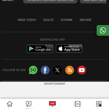
INDIA TODAY
DAILYO
ICHOWK
ARCHIVE
DOWNLOAD APP
FOLLOW US ON
ADVERTISEMENT
Copyright © 2026 Living Media India Limited. For reprint rights:
Syndications
Today