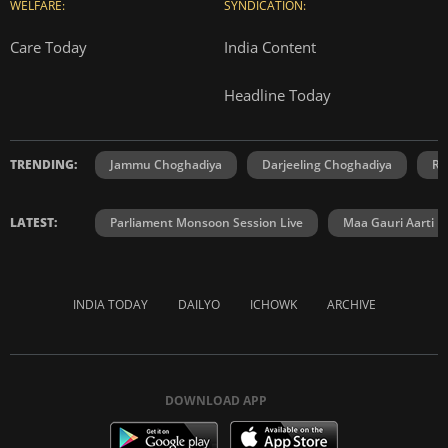
WELFARE:
SYNDICATION:
Care Today
India Content
Headline Today
TRENDING:
Jammu Choghadiya
Darjeeling Choghadiya
Ra
LATEST:
Parliament Monsoon Session Live
Maa Gauri Aarti
INDIA TODAY
DAILYO
ICHOWK
ARCHIVE
DOWNLOAD APP