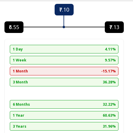
₹7.10
₹6.55
₹7.13
1 Day
4.11%
1 Week
9.57%
1 Month
-15.17%
3 Month
36.28%
6 Months
32.22%
1 Year
60.63%
3 Years
31.96%