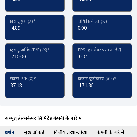
प्राइस टू बुक (X)*
डिविडेंड यील्ड (%)
4.89
0.00
प्राइस टू अर्निंग (P/E) (X)*
EPS- हर शेयर पर कमाई (₹)
710.00
0.01
सेक्टर P/E (X)*
बाजार पूंजीकरण (₹ Cr.)*
37.18
171.36
अच्युत् हेल्थकेयर लिमिटेड कंपनी के बारे में
प्रदर्शन
प्रमुख आंकड़े
वित्तीय लेखा-जोखा
कंपनी के बारे में