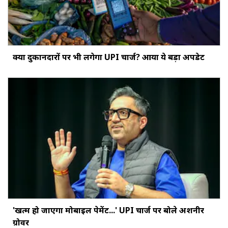
क्‍या दुकानदारों पर भी लगेगा UPI चार्ज? आया ये बड़ा अपडेट
'खत्‍म हो जाएगा मोबाइल पेमेंट...' UPI चार्ज पर बोले अशनीर
ग्रोवर