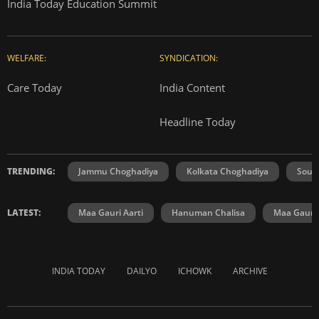
India Today Education Summit
WELFARE:
SYNDICATION:
Care Today
India Content
Headline Today
TRENDING:
Jammu Choghadiya
Kolkata Choghadiya
Sout
LATEST:
Maa Gauri Aarti
Hanuman Chalisa
Maa Gauri 
INDIA TODAY
DAILYO
ICHOWK
ARCHIVE