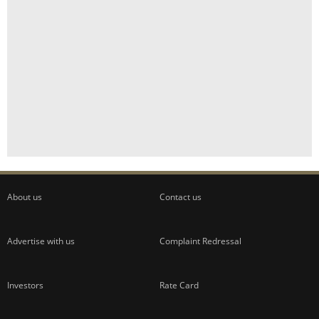
About us
Contact us
Advertise with us
Complaint Redressal
Investors
Rate Card