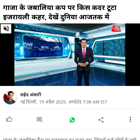
गाजा के जबालिया कैंप पर किस कदर टूटा
इजरायली कहर, देखें दुनिया आजतक में
0
of
8
minutes,
23
seconds
सईद अंसारी
नई दिल्ली,
19 अप्रैल 2025,
अपडेटेड 7:38 AM IST