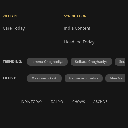
WELFARE:
SYNDICATION:
Care Today
India Content
Headline Today
TRENDING:
Jammu Choghadiya
Kolkata Choghadiya
Sout
LATEST:
Maa Gauri Aarti
Hanuman Chalisa
Maa Gauri 
INDIA TODAY
DAILYO
ICHOWK
ARCHIVE