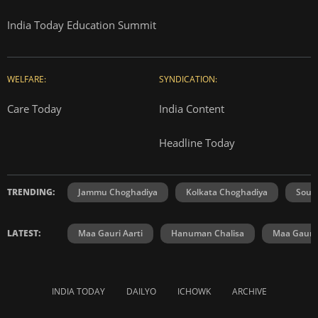
India Today Education Summit
WELFARE:
SYNDICATION:
Care Today
India Content
Headline Today
TRENDING:
Jammu Choghadiya
Kolkata Choghadiya
Sout
LATEST:
Maa Gauri Aarti
Hanuman Chalisa
Maa Gauri 
INDIA TODAY
DAILYO
ICHOWK
ARCHIVE