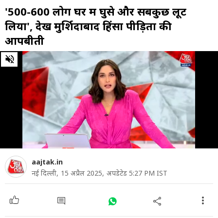
'500-600 लोग घर में घुसे और सबकुछ लूट
लिया', देखें मुर्श‍िदाबाद हिंसा पीड़ितों की
आपबीती
0
of
4
minutes,
32
seconds
aajtak.in
नई दिल्ली,
15 अप्रैल 2025,
अपडेटेड 5:27 PM IST