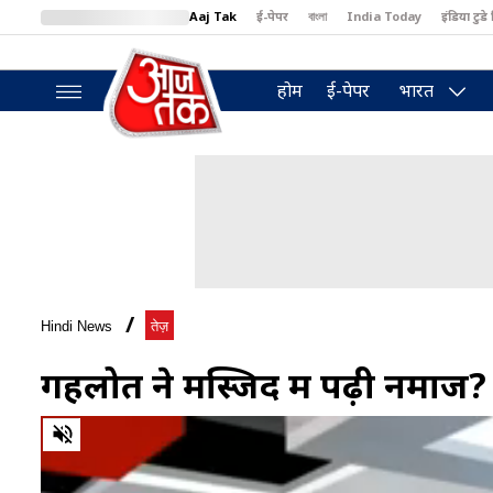
Aaj Tak
ई-पेपर
বাংলা
India Today
इंडिया टुडे 
MumbaiTak
BT Bazaar
Cosmopolitan
Harper's Bazaar
North
होम
ई-पेपर
भारत
Hindi News
तेज़
गहलोत ने मस्जिद में पढ़ी नमाज?
0
of
3
minutes,