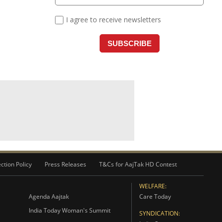
ction Policy
Press Releases
T&Cs for AajTak HD Contest
WELFARE:
Agenda Aajtak
Care Today
India Today Woman's Summit
SYNDICATION: