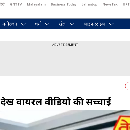
हिंदी
GNTTV
Malayalam
Business Today
Lallantop
NewsTak
UPT
east
Brides Today
Reader’s Digest
Astro Tak
Pakwan Gali
मनोरंजन
धर्म
खेल
लाइफस्टाइल
ADVERTISEMENT
 देखें वायरल वीडियो की सच्चाई