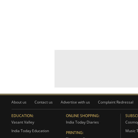
About us
Contact us
Advertise with us
Complaint Redressal
EDUCATION:
ONLINE SHOPPING:
SUBSCR
Vasant Valley
India Today Diaries
Cosmop
India Today Education
Music 
PRINTING: