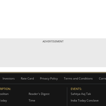
ADVERTISEMENT
Investors
Rate Card
Privacy Policy
Terms and Conditions
Corre
IPTION:
EVENTS:
olitan
Reader's Digest
Sahitya Aaj Tak
Today
Time
India Today Conclave