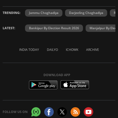
TRENDING:
Jammu Choghadiya
Darjeeling Choghadiya
Ra
LATEST:
Bankipur By Election Result 2026
Manjalpur By Elect
INDIA TODAY
DAILYO
ICHOWK
ARCHIVE
DOWNLOAD APP
FOLLOW US ON