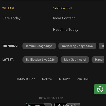
WELFARE:
SYNDICATION:
Care Today
India Content
Headline Today
TRENDING:
Jammu Choghadiya
Darjeeling Choghadiya
Ra
LATEST:
By-Election Live 2026
Maa Gauri Aarti
Hanuma
INDIA TODAY
DAILYO
ICHOWK
ARCHIVE
DOWNLOAD APP