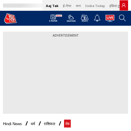
Aaj Tak
ई-पेपर
বাংলা
India Today
इंडिया टुडे हिंदी
ADVERTISEMENT
Hindi News
धर्म
राशिफल
मेष