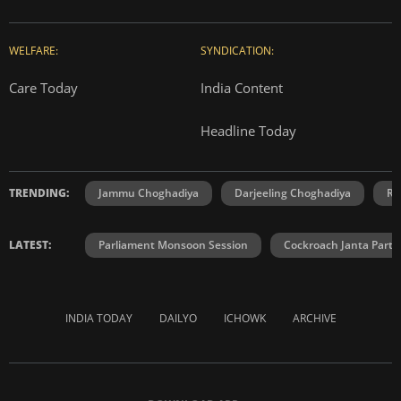
WELFARE:
SYNDICATION:
Care Today
India Content
Headline Today
TRENDING:
Jammu Choghadiya
Darjeeling Choghadiya
Ra
LATEST:
Parliament Monsoon Session
Cockroach Janta Party
INDIA TODAY
DAILYO
ICHOWK
ARCHIVE