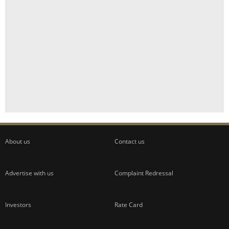
About us
Contact us
Advertise with us
Complaint Redressal
Investors
Rate Card