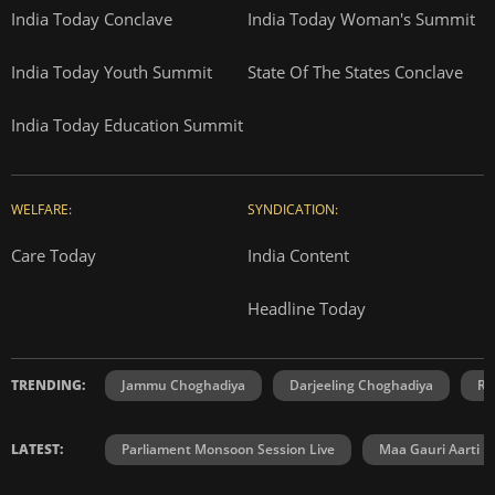
India Today Conclave
India Today Woman's Summit
India Today Youth Summit
State Of The States Conclave
India Today Education Summit
WELFARE:
SYNDICATION:
Care Today
India Content
Headline Today
TRENDING:
Jammu Choghadiya
Darjeeling Choghadiya
Ra
LATEST:
Parliament Monsoon Session Live
Maa Gauri Aarti