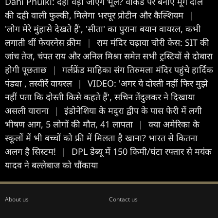
Dahi Phulki: दही वड़ा जाएंगे भूल? वीकेंड पर बनाएं मूंग दाल
की दही वाली फुल्की, मिलेगा भरपूर प्रोटीन और कैल्शियम
|
'लोग मेरे मुंहासे देखते हैं', 'सीता' का पुराना बयान वायरल, कभी
लगाती थीं फेयरनेस क्रीम
|
राम मंदिर चढ़ावा चोरी केस: SIT की
जांच तेज, चंपत राय और अनिल मिश्रा समेत सभी ट्रस्टियों से दोबारा
होगी पूछताछ
|
गर्लफ्रेंड माहिका संग तिरुमला मंदिर पहुंचे हार्दिक
पंड्या , तस्वीरें वायरल
|
VIDEO: 'अगर ये दोस्ती नहीं फिर मुझे
नहीं पता कि दोस्ती किसे कहते हैं', सचिन तेंदुलकर ने दिखाया
असली याराना
|
इंडोनेशिया के मदुरा द्वीप के पास फेरी में लगी
भीषण आग, 5 लोगों की मौत, 41 लापता
|
क्या अमेरिका के
स्कूलों में भी बच्चों को फ्री में मिलता है खाना? भारत से कितना
अलग है सिस्टम!
|
DPL डेब्यू में 150 किमी/घंटा रफ्तार से मयंक
यादव ने बल्लेबाज को चौंकाया
About us
Contact us