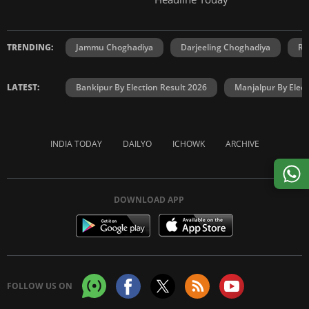
TRENDING:
Jammu Choghadiya
Darjeeling Choghadiya
Ra
LATEST:
Bankipur By Election Result 2026
Manjalpur By Elect
INDIA TODAY
DAILYO
ICHOWK
ARCHIVE
DOWNLOAD APP
FOLLOW US ON