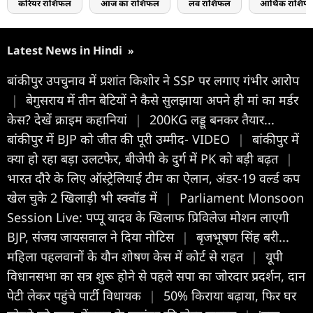
करियर राशिफल
आज का राशिफल
लव राशिफल
आर्थिक राशिफ
Latest News in Hindi
»
बांकीपुर उपचुनाव में प्रशांत किशोर ने SSP पर लगाए गंभीर आरोप
|
बेगुसराय में तीन बेटियों ने कैसे सुलझाया अपने ही मां का मर्डर
केस? देखें क्राइम कहानियां
|
200KG लड्डू बनकर तैयार...
बांकीपुर में BJP को जीत की पूरी उम्मीद- VIDEO
|
बांकीपुर में
क्या हो रहा बड़ा उलटफेर, बीजेपी के दुर्ग में PK को बड़ी बढ़त
|
भारत दौरे के लिए ऑस्ट्रेलियाई टीम का ऐलान, अंडर-19 वर्ल्ड कप
खेल चुके 2 खिलाड़ी भी स्क्वॉड में
|
Parliament Monsoon
Session Live: पप्पू यादव के खिलाफ प्रिविलेज मोशन लाएगी
BJP, संजय जायसवाल ने दिया नोटिस
|
बृजभूषण सिंह बरी...
महिला पहलवानों के यौन शोषण केस में कोर्ट से राहत
|
यूपी
विधानसभा का सत्र शुरू होने से पहले सपा का जोरदार प्रदर्शन, दान
पेटी लेकर पहुंचे पार्टी विधायक
|
50% किराया बढ़ाया, फिर घर