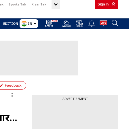
ak
Sports Tak
KisanTak
Sign In
IN
EDITION
Feedback
ADVERTISEMENT
ार...