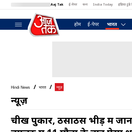
Aaj Tak
ई-पेपर
বাংলা
India Today
इंडिया टुडे 
MumbaiTak
BT Bazaar
Cosmopolitan
Harper's Bazaar
North
होम
ई-पेपर
भारत
Hindi News
भारत
न्यूज़
न्यूज़
चीख पुकार, ठसाठस भीड़ में जान