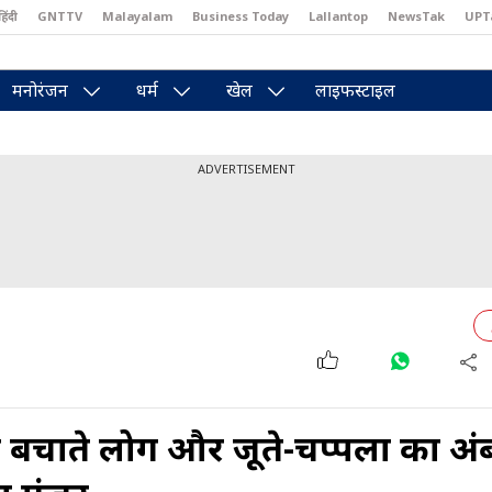
हिंदी
GNTTV
Malayalam
Business Today
Lallantop
NewsTak
UPT
east
Brides Today
Reader’s Digest
Astro Tak
Pakwan Gali
मनोरंजन
धर्म
खेल
लाइफस्टाइल
ADVERTISEMENT
 बचाते लोग और जूते-चप्पलों का अंब