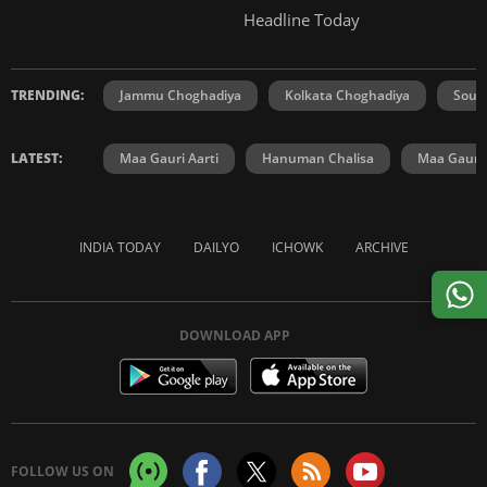
Headline Today
TRENDING:
Jammu Choghadiya
Kolkata Choghadiya
Sout
LATEST:
Maa Gauri Aarti
Hanuman Chalisa
Maa Gauri 
INDIA TODAY
DAILYO
ICHOWK
ARCHIVE
DOWNLOAD APP
FOLLOW US ON