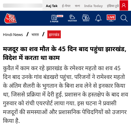
Aaj Tak
ई-पेपर
বাংলা
India Today
इंडिया टुडे हिंदी
MumbaiTak
BT Bazaar
Cosmopolitan
Harper's Bazaar
Northeast
Bri
Hindi News
भारत
झारखंड
मजदूर का शव मौत के 45 दिन बाद पहुंचा झारखंड,
विदेश में करता था काम
कुवैत में काम कर रहे झारखंड के रमेश्वर महतो का शव 45
दिन बाद उनके गांव बंडखरो पहुंचा. परिजनों ने रामेश्वर महतो
के अंतिम सैलरी के भुगतान के बिना शव लेने से इनकार किया
था, जिससे प्रक्रिया में देरी हुई. प्रशासन के हस्तक्षेप के बाद शव
गुरुवार को रांची एयरपोर्ट लाया गया. इस घटना ने प्रवासी
मजदूरों की समस्याओं और प्रशासनिक पेचिदगियों को उजागर
किया है.