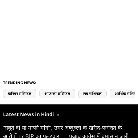
TRENDING NEWS:
करियर राशिफल
आज का राशिफल
लव राशिफल
आर्थिक राशिफ
Latest News in Hindi
»
'सबूत दो या माफी मांगो', उमर अब्दुल्ला के खरीद-फरोख्त के
आरोपों पर BJP का पलटवार
|
पंजाब कांग्रेस में घमासान जारी...