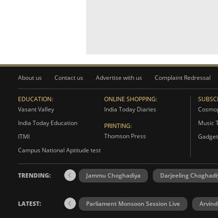
About us
Contact us
Advertise with us
Complaint Redressal
EDUCATION:
ONLINE SHOPPING:
SUBSCR
Vasant Valley
India Today Diaries
Cosmop
India Today Education
Music 
PRINTING:
Thomson Press
ITMI
Gadget
Campus National Aptitude test
TRENDING:
Jammu Choghadiya
Darjeeling Choghadi
LATEST:
Parliament Monsoon Session Live
Arvind