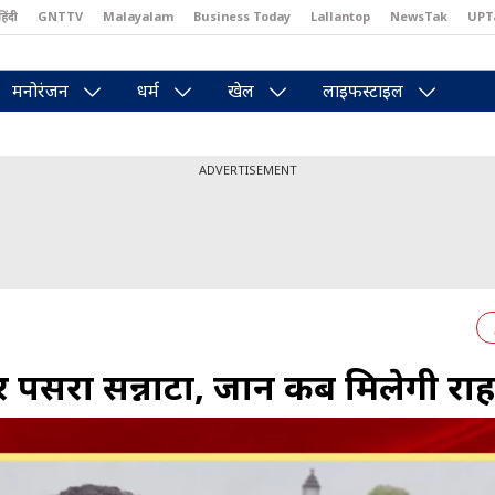
हिंदी
GNTTV
Malayalam
Business Today
Lallantop
NewsTak
UPT
east
Brides Today
Reader’s Digest
Astro Tak
Pakwan Gali
मनोरंजन
धर्म
खेल
लाइफस्टाइल
ADVERTISEMENT
पर पसरा सन्नाटा, जानें कब मिलेगी रा