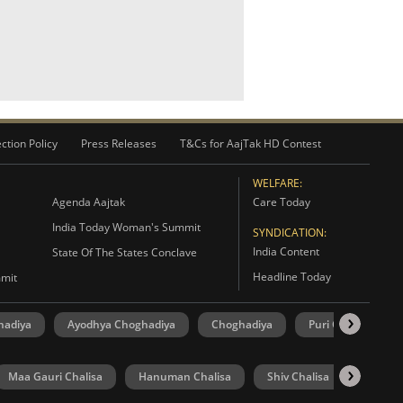
ction Policy
Press Releases
T&Cs for AajTak HD Contest
WELFARE:
Agenda Aajtak
Care Today
India Today Woman's Summit
SYNDICATION:
India Content
State Of The States Conclave
Headline Today
mmit
hadiya
Ayodhya Choghadiya
Choghadiya
Puri Choghadiya
Maa Gauri Chalisa
Hanuman Chalisa
Shiv Chalisa
UP Elec