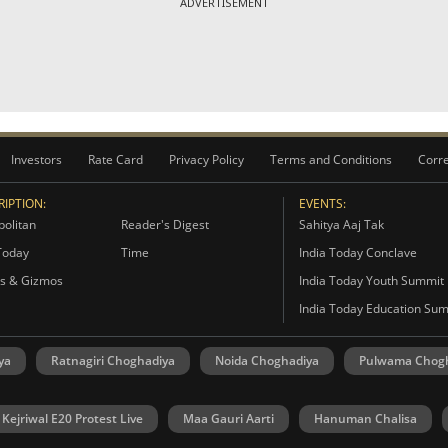
ADVERTISEMENT
Investors
Rate Card
Privacy Policy
Terms and Conditions
Corre
IPTION:
EVENTS:
olitan
Reader's Digest
Sahitya Aaj Tak
Today
Time
India Today Conclave
s & Gizmos
India Today Youth Summit
India Today Education Su
ya
Ratnagiri Choghadiya
Noida Choghadiya
Pulwama Chog
 Kejriwal E20 Protest Live
Maa Gauri Aarti
Hanuman Chalisa