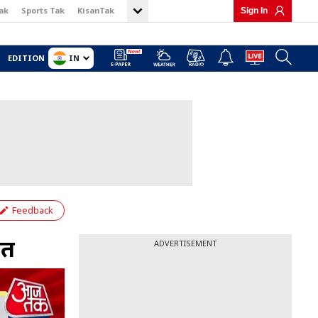
ak
Sports Tak
KisanTak
Sign In
IN
EDITION
Feedback
हत
ADVERTISEMENT