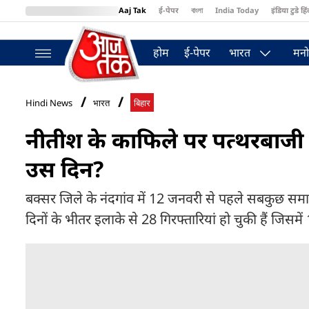
Aaj Tak
ई-पेपर
বাংলা
India Today
इंडिया टुडे हिं
MumbaiTak
BT Bazaar
Cosmopolitan
Harper's Bazaar
Northea
होम
ई-पेपर
भारत
मनो
Hindi News
भारत
बिहार
नीतीश के काफिले पर पत्थरबाजी के
उस दिन?
बक्सर जिले के नंदगांव में 12 जनवरी से पहले सबकुछ समान्
दिनों के भीतर इलाके से 28 गिरफ्तारियां हो चुकी हैं जिसमें 