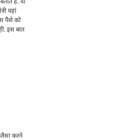
ाते हैं. वो
्री वहां
स पैसे को
रही. इस बात
 जैसा करने