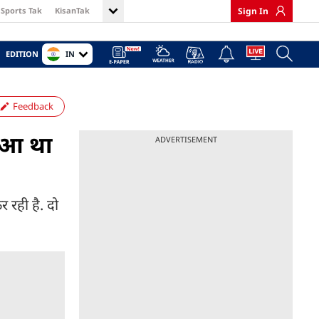
Sports Tak
KisanTak
Sign In
IN
EDITION
Feedback
हुआ था
ADVERTISEMENT
 रही है. दो