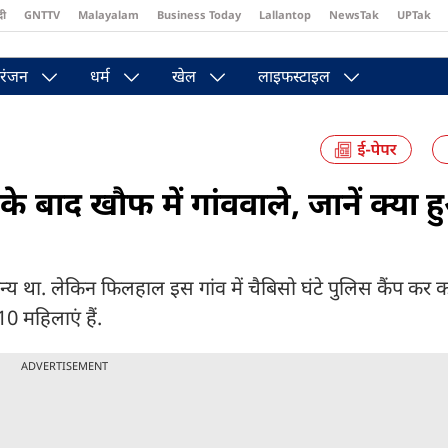
दी
GNTTV
Malayalam
Business Today
Lallantop
NewsTak
UPTak
st
Brides Today
Reader’s Digest
Astro Tak
Pakwan Gali
रंजन
धर्म
खेल
लाइफस्टाइल
 बाद खौफ में गांववाले, जानें क्या 
य था. लेकिन फिलहाल इस गांव में चैबिसो घंटे पुलिस कैंप कर कर
10 महिलाएं हैं.
ADVERTISEMENT