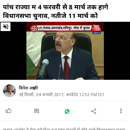
पांच राज्यों में 4 फरवरी से 8 मार्च तक होंगे
विधानसभा चुनाव, नतीजे 11 मार्च को
0
of
40
minutes,
17
seconds
दिनेश अग्रहरि
नई दिल्ली,
04 जनवरी 2017,
अपडेटेड 12:52 PM IST