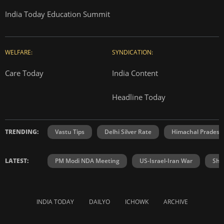
India Today Education Summit
WELFARE:
SYNDICATION:
Care Today
India Content
Headline Today
TRENDING:
Vastu Tips
Delhi Silver Rate
Himachal Prades
LATEST:
PM Modi NDA Meeting
US-Israel-Iran War
Shr
INDIA TODAY
DAILYO
ICHOWK
ARCHIVE