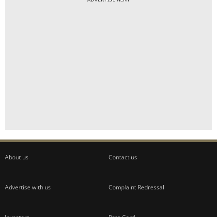
About us
Contact us
Advertise with us
Complaint Redressal