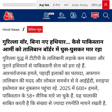
Aaj Tak
ई-पेपर
বাংলা
India Today
इंडिया टुडे हिंदी
MumbaiTak
BT Bazaar
Cosmopolitan
Harper's Bazaar
Northeast
Bri
Hindi News
डिफेंस न्यूज
गुरिल्ला वॉर, बिना नए हथियार... कैसे पाकिस्तान
आर्मी को तालिबान बॉर्डर में घुस-घुसकर मार रहा
गुरिल्ला युद्ध में टीटीपी के तालिबानी लड़ाके कम संख्या और
पुराने हथियारों से पाकिस्तानी सेना को हरा रहे हैं.
आश्चर्यजनक हमले, पहाड़ी इलाकों का फायदा, अफगान
तालिबान की मदद और लोकल समर्थन से वे आईईडी, स्नाइपर
इस्तेमाल कर नुकसान पहुंचा रहे. 2025 में 600+ हमले,
पाकिस्तान के 58+ सैनिक मारे जा चुके हैं. यह चालाकी
साबित करती है कि संख्या से ज्यादा रणनीति मायने रखती है.