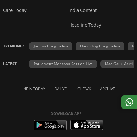
Care Today
India Content
Headline Today
TRENDING:
Jammu Choghadiya
Darjeeling Choghadiya
Ra
LATEST:
Parliament Monsoon Session Live
Maa Gauri Aarti
INDIA TODAY
DAILYO
ICHOWK
ARCHIVE
DOWNLOAD APP