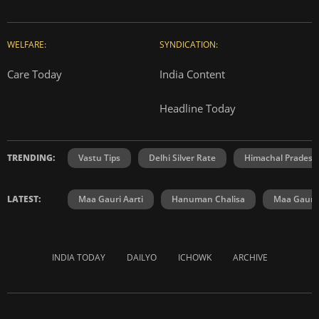
WELFARE:
SYNDICATION:
Care Today
India Content
Headline Today
TRENDING:
Vastu Tips
Delhi Silver Rate
Himachal Prades
LATEST:
Maa Gauri Aarti
Hanuman Chalisa
Maa Gauri 
INDIA TODAY
DAILYO
ICHOWK
ARCHIVE