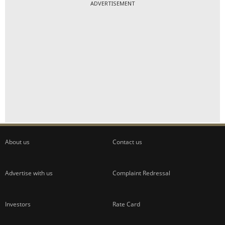
ADVERTISEMENT
About us
Contact us
Advertise with us
Complaint Redressal
Investors
Rate Card