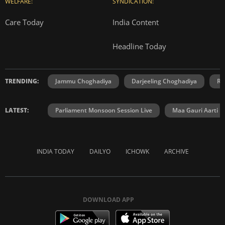
WELFARE:
SYNDICATION:
Care Today
India Content
Headline Today
TRENDING:
Jammu Choghadiya
Darjeeling Choghadiya
Ra
LATEST:
Parliament Monsoon Session Live
Maa Gauri Aarti
INDIA TODAY
DAILYO
ICHOWK
ARCHIVE
DOWNLOAD APP