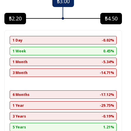
₹53.00
₹52.20
₹54.50
1 Day
-0.02%
1 Week
0.45%
1 Month
-5.34%
3 Month
-14.71%
6 Months
-17.12%
1 Year
-29.75%
3 Years
-0.19%
5 Years
1.21%