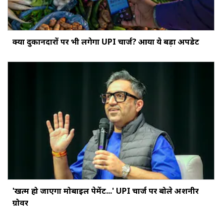
क्‍या दुकानदारों पर भी लगेगा UPI चार्ज? आया ये बड़ा अपडेट
'खत्‍म हो जाएगा मोबाइल पेमेंट...' UPI चार्ज पर बोले अशनीर
ग्रोवर