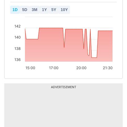
1D
5D
3M
1Y
5Y
10Y
142
140
138
136
15:00
17:00
20:00
21:30
ADVERTISEMENT