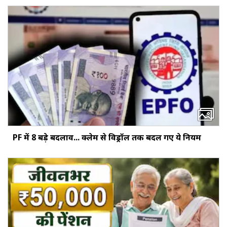
PF में 8 बड़े बदलाव... क्‍लेम से विड्रॉल तक बदल गए ये नियम