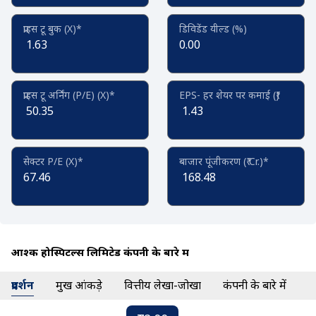
प्राइस टू बुक (X)*
डिविडेंड यील्ड (%)
1.63
0.00
प्राइस टू अर्निंग (P/E) (X)*
EPS- हर शेयर पर कमाई (₹)
50.35
1.43
सेक्टर P/E (X)*
बाजार पूंजीकरण (₹ Cr.)*
67.46
168.48
आश्क होस्पिटल्स लिमिटेड कंपनी के बारे में
प्रदर्शन
प्रमुख आंकड़े
वित्तीय लेखा-जोखा
कंपनी के बारे में