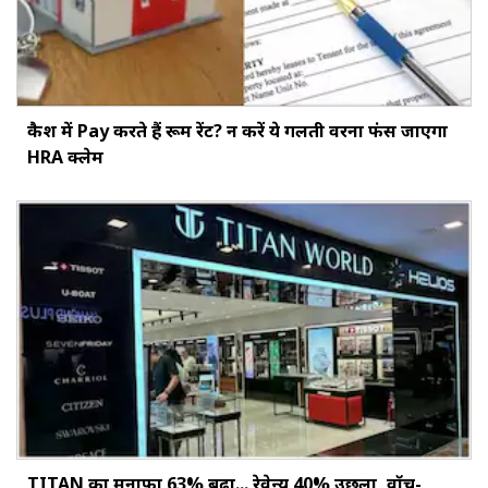
कैश में Pay करते हैं रूम रेंट? न करें ये गलती वरना फंस जाएगा
HRA क्लेम
TITAN का मुनाफा 63% बढ़ा... रेवेन्यू 40% उछला, वॉच-