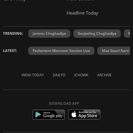
Headline Today
TRENDING:
Jammu Choghadiya
Darjeeling Choghadiya
Ra
LATEST:
Parliament Monsoon Session Live
Maa Gauri Aarti
INDIA TODAY
DAILYO
ICHOWK
ARCHIVE
DOWNLOAD APP