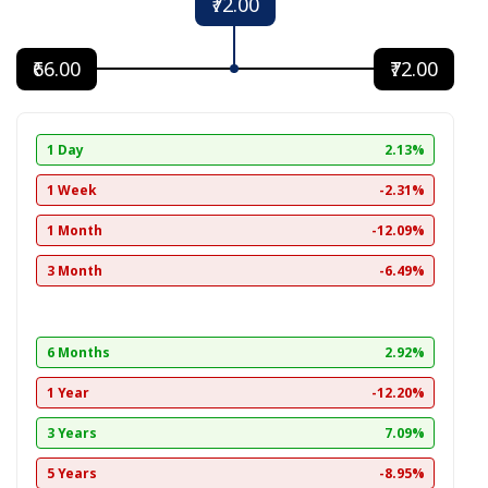
₹72.00
₹66.00
₹72.00
1 Day
2.13%
1 Week
-2.31%
1 Month
-12.09%
3 Month
-6.49%
6 Months
2.92%
1 Year
-12.20%
3 Years
7.09%
5 Years
-8.95%