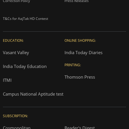
Correction Policy
Press Releases
T&Cs for AajTak HD Contest
EDUCATION:
ONLINE SHOPPING:
Vasant Valley
India Today Diaries
PRINTING:
India Today Education
Thomson Press
ITMI
Campus National Aptitude test
SUBSCRIPTION:
Cosmopolitan
Reader's Digest