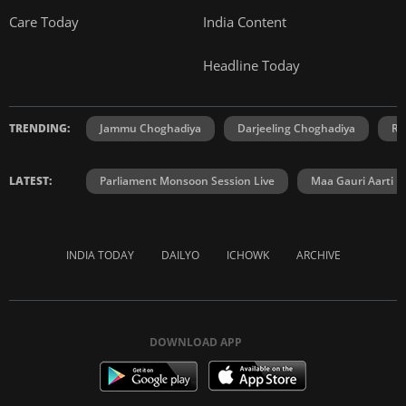
Care Today
India Content
Headline Today
TRENDING:
Jammu Choghadiya
Darjeeling Choghadiya
Ra
LATEST:
Parliament Monsoon Session Live
Maa Gauri Aarti
INDIA TODAY
DAILYO
ICHOWK
ARCHIVE
DOWNLOAD APP