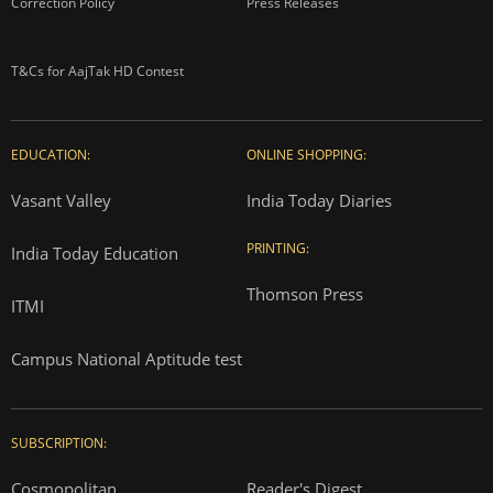
Correction Policy
Press Releases
T&Cs for AajTak HD Contest
EDUCATION:
ONLINE SHOPPING:
Vasant Valley
India Today Diaries
PRINTING:
India Today Education
Thomson Press
ITMI
Campus National Aptitude test
SUBSCRIPTION:
Cosmopolitan
Reader's Digest