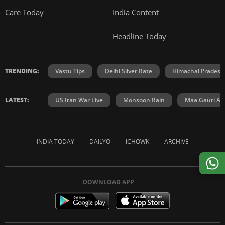
Care Today
India Content
Headline Today
TRENDING:
Vastu Tips
Delhi Silver Rate
Himachal Prades
LATEST:
US Iran War Live
Monsoon Rain
Maa Gauri Aar
INDIA TODAY
DAILYO
ICHOWK
ARCHIVE
DOWNLOAD APP