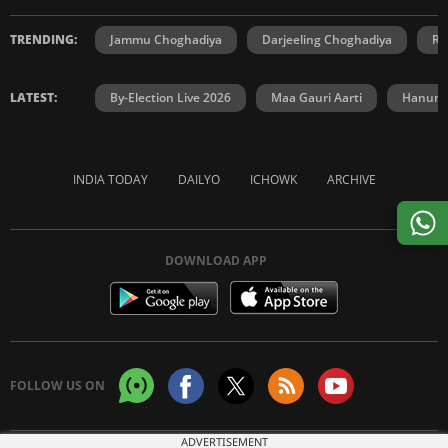
TRENDING:
Jammu Choghadiya
Darjeeling Choghadiya
Ra
LATEST:
By-Election Live 2026
Maa Gauri Aarti
Hanuma
INDIA TODAY
DAILYO
ICHOWK
ARCHIVE
DOWNLOAD APP
FOLLOW US ON
ADVERTISEMENT