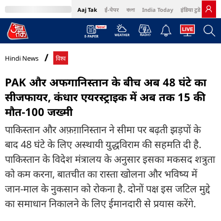
Aaj Tak
ई-पेपर
বাংলা
India Today
इंडिया टुडे हिंदी
MumbaiTak
BT Bazaar
Cosmopolitan
Harper's Bazaar
Northeast
Bri
Hindi News
विश्व
PAK और अफगानिस्तान के बीच अब 48 घंटे का
सीजफायर, कंधार एयरस्ट्राइक में अब तक 15 की
मौत-100 जख्मी
पाकिस्तान और अफ़ग़ानिस्तान ने सीमा पर बढ़ती झड़पों के
बाद 48 घंटे के लिए अस्थायी युद्धविराम की सहमति दी है.
पाकिस्तान के विदेश मंत्रालय के अनुसार इसका मकसद शत्रुता
को कम करना, बातचीत का रास्ता खोलना और भविष्य में
जान-माल के नुकसान को रोकना है. दोनों पक्ष इस जटिल मुद्दे
का समाधान निकालने के लिए ईमानदारी से प्रयास करेंगे.