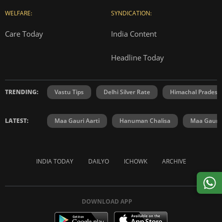
WELFARE:
SYNDICATION:
Care Today
India Content
Headline Today
TRENDING:
Vastu Tips
Delhi Silver Rate
Himachal Prades
LATEST:
Maa Gauri Aarti
Hanuman Chalisa
Maa Gauri 
INDIA TODAY
DAILYO
ICHOWK
ARCHIVE
DOWNLOAD APP