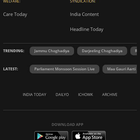
WELFARE:
SYNDICATION:
Care Today
India Content
Headline Today
TRENDING:
Jammu Choghadiya
Darjeeling Choghadiya
Ra
LATEST:
Parliament Monsoon Session Live
Maa Gauri Aarti
INDIA TODAY
DAILYO
ICHOWK
ARCHIVE
DOWNLOAD APP