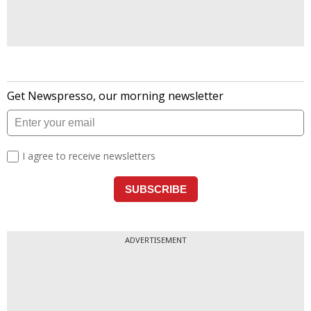
सभी असामयिक मौतों में से लगभग 4.2 मिलियन
वायुजनित कण प्रदूषण के कारण हुईं, जिनमें से 91% निम्न
से मध्यम सामाजिक आर्थिक स्थिति वाले देशों में हुईं. इन
समय से पहले होने वाली मौतों में से 58% स्ट्रोक और
इस्केमिक हृदय रोगों से हुई, 8% सीओपीडी (Chronic
Obstructive Pulmonary Disease) से हुई, और
6% फेफड़ों के कैंसर से हुई (PM 10 Mortality Rate).
ADVERTISEMENT