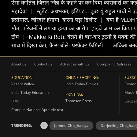
ऐसा काति‍ल ज‍िसने जिन्न के कहने पर कर द‍ि‍या कारोबारी का कत्
महादेव!
|
स्टूडेंट, अंधभक्त, इड‍ियट... कुछ यूं राहुल गांधी ने
इस्तेमाल, जोरदार हंगामा, करना पड़ा डिलीट
|
क्या है MIDH 
मौत, परिजनों ने लगाया हत्या का आरोप, हाइवे जाम कर किया प्
टीम
|
Makke Ki Roti: बेलते ही बार-बार टूटती है मक्के की 
साथ में दिखा बेटा, फैन्स बोले- परफेक्ट फैमिली
|
अंकिता बनकर
About us
Contact us
Advertise with us
Complaint Redressal
EDUCATION:
ONLINE SHOPPING:
SUBSCR
Vasant Valley
India Today Diaries
Cosmop
India Today Education
Music 
PRINTING:
Thomson Press
ITMI
Gadget
Campus National Aptitude test
TRENDING:
Jammu Choghadiya
Darjeeling Choghadi