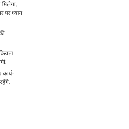
थ मिलेगा,
ार पर ध्यान
पकी
क्रियता
गी.
 कार्य-
हेंगे.