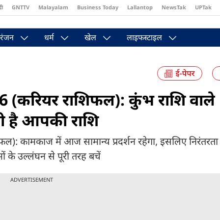
दी
GNTTV
Malayalam
Business Today
Lallantop
NewsTak
UPTak
st
Brides Today
Reader’s Digest
Astro Tak
Pakwan Gali
रंजन
धर्म
खेल
लाइफस्टाइल
(करियर राशिफल): कुंभ राशि वाले
हती है आपकी राशि
: कामकाज में आज सामान्य प्रदर्शन रहेगा, इसलिए निरंतरता
ं के उल्लंघन से पूरी तरह बचें
ADVERTISEMENT