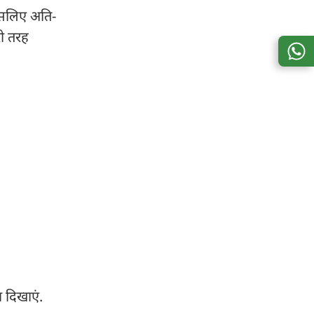
 इसलिए अति-
री तरह
ा दिखाएं.