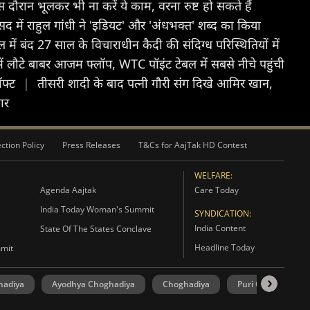
रान भूलकर भी ना करें ये काम, वरना रुष्ट हो सकते हैं
सद में राहुल गांधी ने 'इडियट' और 'अंधभक्त' शब्द का किया
ल में बंद 27 साल के विचाराधीन कैदी की संदिग्ध परिस्थितियों में
ें लौटे बाबर आजम फ्लॉप, WTC पॉइंट टेबल में सबसे नीचे पहुंची
ॉफ्ट
|
तीसरी शादी के बाद पत्नी गौरी संग दिखे आमिर खान,
ार
ction Policy
Press Releases
T&Cs for AajTak HD Contest
WELFARE:
Agenda Aajtak
Care Today
India Today Woman's Summit
SYNDICATION:
India Content
State Of The States Conclave
Headline Today
mmit
hadiya
Ayodhya Choghadiya
Choghadiya
Puri Choghadiya