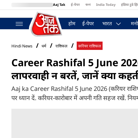
Aaj Tak
ई-पेपर
বাংলা
India Today
इंडिया टुडे हिं
MumbaiTak
BT Bazaar
Cosmopolitan
Harper's Bazaar
Northea
होम
ई-पेपर
भारत
मनो
Hindi News
धर्म
राशिफल
करियर राशिफल
Career Rashifal 5 June 2026 
लापरवाही न बरतें, जानें क्या क
Aaj ka Career Rashifal 5 June 2026 (करियर राशिफल)
पर ध्यान दें. करियर-कारोबार में अपनी गति सहज रखें. नियमो