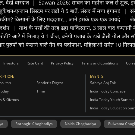
ल, देखें वारदात
|
Sawan 2026: सावन का महीना कल से शुरू, इस दौ
 एजुकेशन-एग्जाम स‍िस्टम पर रखीं ये 5 बातें, संसद में मचा हंगामा!
|
सं
स्कीम? किसानों के लिए मददगार... जानें इसके एक-एक फायदे
|
जे
रदर्शन
|
ताश के पत्तों की तरह ढहा पाकिस्तान, 3 साल बाद कप्तानी म
रोटी? आटे में मिलाएं ये 1 चीज, बनेगी पंजाब के ढाबे जैसी गोल और स
 पुरुषों को फंसाने वाले गैंग का पर्दाफाश, महिलाओं समेत 10 गिरफ्त
Investors
Rate Card
Privacy Policy
Terms and Conditions
Corre
IPTION:
EVENTS:
olitan
Reader's Digest
Sahitya Aaj Tak
Today
Time
India Today Conclave
s & Gizmos
India Today Youth Summit
India Today Education Su
ya
Ratnagiri Choghadiya
Noida Choghadiya
Pulwama Chog