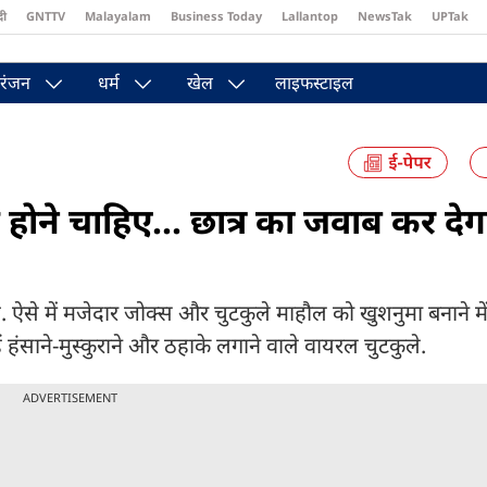
दी
GNTTV
Malayalam
Business Today
Lallantop
NewsTak
UPTak
st
Brides Today
Reader’s Digest
Astro Tak
Pakwan Gali
रंजन
धर्म
खेल
लाइफस्टाइल
 होने चाहिए... छात्र का जवाब कर देग
. ऐसे में मजेदार जोक्स और चुटकुले माहौल को खुशनुमा बनाने म
हंसाने-मुस्कुराने और ठहाके लगाने वाले वायरल चुटकुले.
ADVERTISEMENT