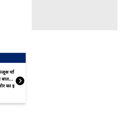
ंजूस पति को लगा करंट तो कह दी
एक वैज्ञानिक ने
े बात... सुनते ही पत्नी को लगा
अनोखा प्रयोग, हु
जोर का झटका!
वायरल जोक्स