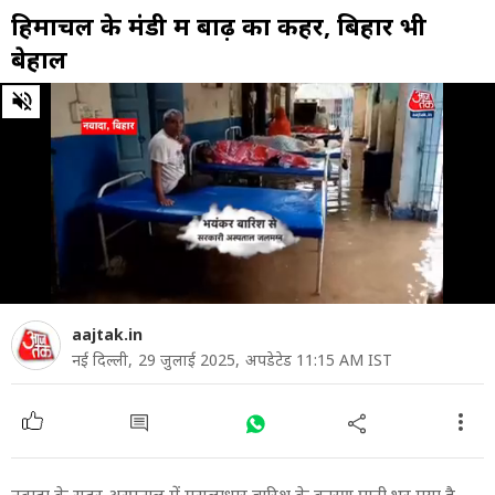
हिमाचल के मंडी में बाढ़ का कहर, बिहार भी
बेहाल
0
of
5
minutes,
15
seconds
aajtak.in
नई दिल्ली,
29 जुलाई 2025,
अपडेटेड 11:15 AM IST