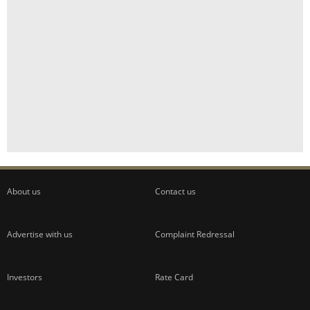
About us
Contact us
Advertise with us
Complaint Redressal
Investors
Rate Card