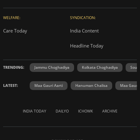
WELFARE:
SYNDICATION:
Care Today
India Content
Headline Today
TRENDING:
Jammu Choghadiya
Kolkata Choghadiya
Sout
LATEST:
Maa Gauri Aarti
Hanuman Chalisa
Maa Gauri 
INDIA TODAY
DAILYO
ICHOWK
ARCHIVE