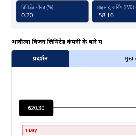
डिविडेंड यील्ड (%)
प्राइस टू अर्निंग (P/E)
0.20
58.16
आदीत्या विजन लिमिटेड कंपनी के बारे में
प्रदर्शन
प्रमुख
₹620.30
1 Day