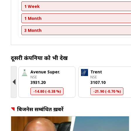
1 Week
1 Month
3 Month
दूसरी कंपनियों को भी देखें
th
Avenue Super.
Trent
NSE
NSE
₹3931.20
₹3107.10
-14.80 (-0.38 %)
-21.90 (-0.70 %)
बिजनेस सम्बंधित ख़बरें