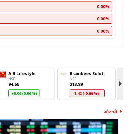
0.00%
0.00%
0.00%
A B Lifestyle
Brainbees Solut.
M
NSE
NSE
N
₹94.66
₹213.89
₹
+0.06 (0.06 %)
-1.42 (-0.66 %)
और भी