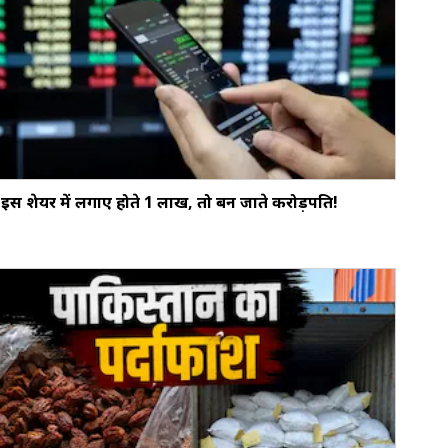
इस शेयर में लगाए होते ₹1 लाख, तो बन जाते करोड़पति!