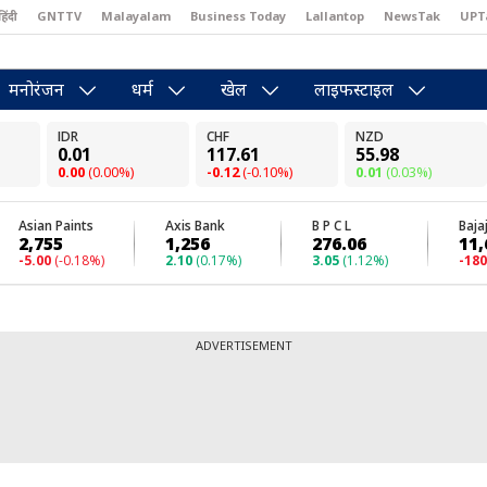
हिंदी
GNTTV
Malayalam
Business Today
Lallantop
NewsTak
UPT
east
Brides Today
Reader’s Digest
Astro Tak
Pakwan Gali
मनोरंजन
धर्म
खेल
लाइफस्टाइल
ADVERTISEMENT