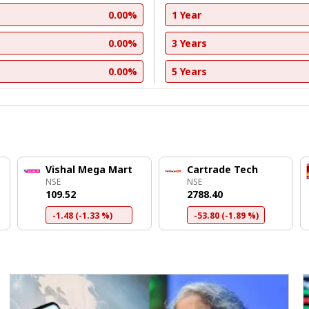
0.00%
1 Year
0.00%
3 Years
0.00%
5 Years
Vishal Mega Mart
Cartrade Tech
NSE
NSE
₹109.52
₹2788.40
-1.48 (-1.33 %)
-53.80 (-1.89 %)