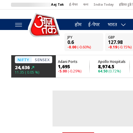
Aaj Tak
ई-पेपर
বাংলা
India Today
इंडिया टुडे 
MumbaiTak
BT Bazaar
Cosmopolitan
Harper's Bazaar
North
होम
ई-पेपर
भारत