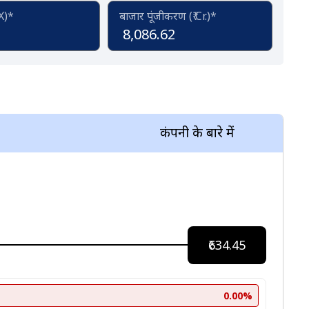
(X)*
बाजार पूंजीकरण (₹ Cr.)*
8,086.62
कंपनी के बारे में
₹634.45
0.00%