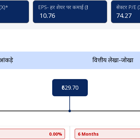
 (X)*
EPS- हर शेयर पर कमाई (₹)
सेक्टर P/E 
10.76
74.27
 आंकड़े
वित्तीय लेखा-जोखा
₹629.70
0.00%
6 Months