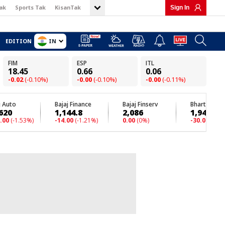
ak
Sports Tak
KisanTak
Sign In
IN
EDITION