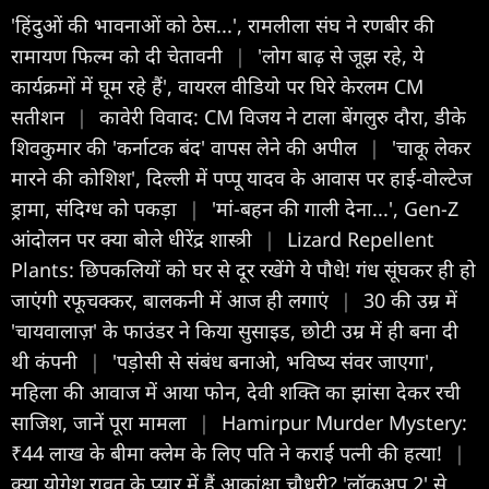
'हिंदुओं की भावनाओं को ठेस...', रामलीला संघ ने रणबीर की
रामायण फिल्म को दी चेतावनी
|
'लोग बाढ़ से जूझ रहे, ये
कार्यक्रमों में घूम रहे हैं', वायरल वीडियो पर घिरे केरलम CM
सतीशन
|
कावेरी विवाद: CM विजय ने टाला बेंगलुरु दौरा, डीके
शिवकुमार की 'कर्नाटक बंद' वापस लेने की अपील
|
'चाकू लेकर
मारने की कोशिश', दिल्ली में पप्पू यादव के आवास पर हाई-वोल्टेज
ड्रामा, संदिग्ध को पकड़ा
|
'मां-बहन की गाली देना...', Gen-Z
आंदोलन पर क्या बोले धीरेंद्र शास्त्री
|
Lizard Repellent
Plants: छिपकलियों को घर से दूर रखेंगे ये पौधे! गंध सूंघकर ही हो
जाएंगी रफूचक्कर, बालकनी में आज ही लगाएं
|
30 की उम्र में
'चायवालाज़' के फाउंडर ने किया सुसाइड, छोटी उम्र में ही बना दी
थी कंपनी
|
'पड़ोसी से संबंध बनाओ, भविष्य संवर जाएगा',
महिला की आवाज में आया फोन, देवी शक्ति का झांसा देकर रची
साजिश, जानें पूरा मामला
|
Hamirpur Murder Mystery:
₹44 लाख के बीमा क्लेम के लिए पति ने कराई पत्नी की हत्या!
|
क्या योगेश रावत के प्यार में हैं आकांक्षा चौधरी? 'लॉकअप 2' से