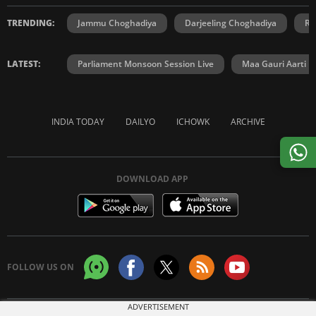
TRENDING:
Jammu Choghadiya
Darjeeling Choghadiya
Ra
LATEST:
Parliament Monsoon Session Live
Maa Gauri Aarti
INDIA TODAY
DAILYO
ICHOWK
ARCHIVE
DOWNLOAD APP
FOLLOW US ON
ADVERTISEMENT