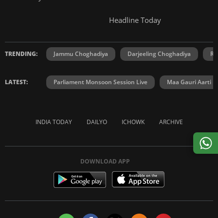
Headline Today
TRENDING:
Jammu Choghadiya
Darjeeling Choghadiya
Ra
LATEST:
Parliament Monsoon Session Live
Maa Gauri Aarti
INDIA TODAY
DAILYO
ICHOWK
ARCHIVE
DOWNLOAD APP