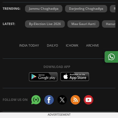
TRENDING:
Jammu Choghadiya
Darjeeling Choghadiya
Ra
LATEST:
By-Election Live 2026
Maa Gauri Aarti
Hanuma
INDIA TODAY
DAILYO
ICHOWK
ARCHIVE
DOWNLOAD APP
FOLLOW US ON
ADVERTISEMENT