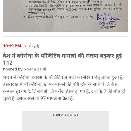
8:59 AM
कोरोना से बचने के उपाय
8:58 AM
कोरोना के खतरे को देखते हुए करतारपुर कॉरिडोर बंद
8:50 AM
भारत ने बॉर्डर किए सील
10:19 PM
(6 वर्ष पहले)
देश में कोरोना के पॉजिटिव मामलों की संख्या बढ़कर हुई
8:49 AM
112
ये है राज्यवार कोरोना केस के आंकड़े
Posted by :-
Sana Zaidi
8:46 AM
भारत में कोरोना वायरस के पॉजिटिव मामलों की संख्या में इजाफा हुआ है.
पिछले 24 घंटों में तेजी से इजाफा
उत्तराखंड में भी कोरोना के एक मामले की पुष्टि होने के साथ 112 केस
कन्फर्म हो गए हैं. जिसमें से 13 मरीज ठीक हो गए हैं, जबकि 2 की मौत हो
8:39 AM
चुकी है. इसके अलावा 97 मामले सक्रिय हैं.
दिल्ली में कोरोना वायरस के 7 केस
8:38 AM
ADVERTISEMENT
भारत में 101 कंफर्म केस