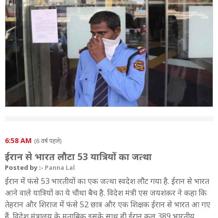
पीएम मोदी बोले- SAARC देशों को बरतनी होगी सावधानी
4:29 PM
कोरोना संक्रमित मामलों का ताजा आंकड़ा
4:12 PM
असम: कोरोना संदिग्ध को अस्पताल में कराया गया भर्ती
3:24 PM
आइसोलेशन वार्ड में रखे गए 19 यात्री
2:47 PM
पीएम मोदी और उद्धव ठाकरे में बात
6:58 AM
(6 वर्ष पहले)
2:22 PM
दिल्ली में निजी कैब की भी होगी सफाई
ईरान से भारत लौटा 53 यात्रियों का जत्था
Posted by :-
Panna Lal
1:29 PM
ईरान में फंसे 53 भारतीयों का एक जत्था स्वदेश लौट गया है. ईरान से भारत
असम में स्कूल-कॉलेज बंद, बोर्ड परीक्षाएं जारी रहेंगी
आने वाले यात्रियों का ये चौथा बैच है. विदेश मंत्री एस जयशंकर ने कहा कि
तेहरान और शिराज में फंसे 52 छात्र और एक शिक्षक ईरान से भारत आ गए
1:27 PM
पुलिसकर्मियों को मास्क पहनने का निर्देश
हैं. विदेश मंत्रालय के मुताबिक इसके साथ ही ईरान कुल 389 भारतीय