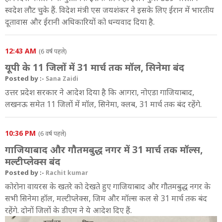
स्वदेश लौट चुके हैं. विदेश मंत्री एस जयशंकर ने इसके लिए ईरान में भारतीय
1:12 PM
दूतावास और ईरानी अधिकारियों को धन्यवाद दिया है.
भारत में 108, महाराष्ट्र में 32
12:44 PM
12:43 AM
(6 वर्ष पहले)
107 हुई कोरोना पीड़ितों की संख्या
यूपी के 11 जिलों में 31 मार्च तक मॉल, सिनेमा बंद
Posted by :-
Sana Zaidi
12:30 PM
राज्यों ने जारी किए हेल्पलाइन नंबर
उत्तर प्रदेश सरकार ने आदेश दिया है कि आगरा, नोएडा गाजियाबाद,
लखनऊ समेत 11 जिलों में मॉल, सिनेमा, क्लब, 31 मार्च तक बंद रहेंगे.
11:56 AM
चार राज्यों ने कोरोना को महामारी घोषित किया
10:36 PM
(6 वर्ष पहले)
11:54 AM
गाजियाबाद और गौतमबुद्ध नगर में 31 मार्च तक मॉल्स,
कोरोना पीड़ितों की तादाद 100 के पार
मल्टीप्लेक्स बंद
11:51 AM
Posted by :-
Rachit kumar
कोरोना इफेक्ट : गुजरात में सरेआम थूकने पर लगेगी रोक
कोरोना वायरस के खतरे को देखते हुए गाजियाबाद और गौतमबुद्ध नगर के
सभी सिनेमा हॉल, मल्टीप्लेक्स, जिम और मॉल्स कल से 31 मार्च तक बंद
11:45 AM
रहेंगे. दोनों जिलों के डीएम ने ये आदेश दिए हैं.
अलग-थलग रहेंगे ईरान से लौटे भारतीय