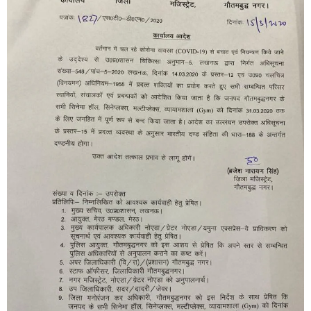
11:42 AM
तमिलनाडु में मॉल और सिनेमाघर बंद
11:37 AM
आंध्र प्रदेश में निकाय चुनाव निरस्त
11:34 AM
CoronaVirus: रोमन कैथोलिक चर्च ने दी सलाह
11:27 AM
दृढ़ संकल्प के साथ आगे बढ़े सरकार: चिदंबरम
11:23 AM
अंडमान में पर्यटन गतिविधियां बंद
9:21 AM
कोरोना वायरस केस की संख्या 105 पहुंची
9:09 AM
स्वदेश पहुंचे ईरान में फंसे 236 भारतीय