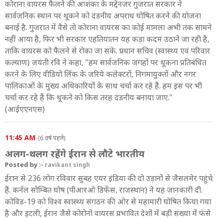
कोराना वायरस फैलने की आशंका के मद्देनजर गुजरात सरकार ने
सार्वजनिक स्थान पर थूकने को दंडनीय अपराध घोषित करने की योजना
बनाई है. गुजरात में वैसे तो कोराना वायरस का कोई मामला अभी तक सामने
नहीं आया है, फिर भी सरकार एहतियातन यह कड़ा कदम उठाने जा रही है,
ताकि वायरस को फैलने से रोका जा सके. प्रधान सचिव (स्वास्थ्य एवं परिवार
कल्याण) जयंती रवि ने कहा, "हम सार्वजनिक जगहों पर थूकना प्रतिबंधित
करने के लिए वीडियो लिंक के जरिये कलेक्टरों, निगमायुक्तों और नगर
पालिकाओं के मुख्य अधिकारियों के साथ चर्चा कर रहे हैं. हम इस पर भी
चर्चा कर रहे हैं कि थूकने को किस तरह दंडनीय बनाया जाए."
(आईएएनएस)
11:45 AM
(6 वर्ष पहले)
अलग-थलग रहेंगे ईरान से लौटे भारतीय
Posted by :-
ravikant singh
ईरान से 236 लोग रविवार सुबह एयर इंडिया की दो उड़ानों से जैसलमेर पहुंचे
हैं. कर्नल सोम्बित घोष (पीआरओ डिफेंस, राजस्थान) ने यह जानकारी दी.
कोविड-19 को विश्व स्वास्थ्य संगठन की ओर से महामारी घोषित किया गया
है और इटली, ईरान जैसे कोरोनो वायरस प्रभावित देशों में बड़ी संख्या में फंसे