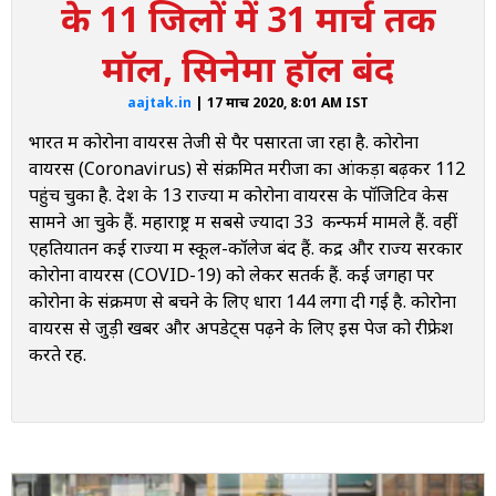
के 11 जिलों में 31 मार्च तक
कोरोना संक्रमित मामलों का ताजा आंकड़ा
मॉल, सिनेमा हॉल बंद
8:25 PM
भारतीय वन सेवा के ट्रेनी में कोरोना वायरस की पुष्टि
aajtak.in
| 17 मार्च 2020, 8:01 AM IST
7:30 PM
भारत में कोरोना वायरस तेजी से पैर पसारता जा रहा है. कोरोना
जम्मू में 31 मार्च तक ढाबे-रेस्टोरेंट बंद रखने के आदेश
वायरस (Coronavirus) से संक्रमित मरीजों का आंकड़ा बढ़कर 112
पहुंच चुका है. देश के 13 राज्यों में कोरोना वायरस के पॉजिटिव केस
6:09 PM
सामने आ चुके हैं. महाराष्ट्र में सबसे ज्यादा 33 कन्फर्म मामले हैं. वहीं
इटली से पहुंचे 218 लोगों के ITBP के क्वारंटाइन केंद्र में नमूने इकट्ठा
एहतियातन कई राज्यों में स्कूल-कॉलेज बंद हैं. केंद्र और राज्य सरकारें
कोरोना वायरस (COVID-19) को लेकर सतर्क हैं. कई जगहों पर
5:51 PM
बांग्लादेश की पीएम ने नरेंद्र मोदी को कहा शुक्रिया
कोरोना के संक्रमण से बचने के लिए धारा 144 लगा दी गई है. कोरोना
वायरस से जुड़ी खबरें और अपडेट्स पढ़ने के लिए इस पेज को रीफ्रेश
5:48 PM
करते रहें.
श्रीलंका के राष्ट्रपति बोले- वायरस को फैलने से रोकना बड़ी चुनौती
5:42 PM
मालदीव के राष्ट्रपति बोले- कोरोना से अकेले नहीं लड़ सकता कोई देश
5:22 PM