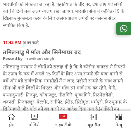
भारतीयों को निकाला जा रहा है. एहतियात के तौर पर, देश लाए गए लोगों
को 14 दिनों तक अलग-थलग रखा जाएगा. भारतीय सेना ने कोविड-19 के
खिलाफ मुकाबला करने के लिए अलग-अलग जगहों पर वेलनेस सेंटर
स्थापित किए हैं.
11:42 AM
(6 वर्ष पहले)
तमिलनाडु में मॉल और सिनेमाघर बंद
Posted by :-
ravikant singh
तमिलनाडु सरकार ने लोगों को सलाह दी है कि वे कोरोना वायरस से निपटने
के उपाय के रूप में अगले 15 दिनों के लिए अन्य राज्यों की यात्रा करने से
बचें और बड़े सार्वजनिक समारोहों में न जाएं. पड़ोसी राज्यों के साथ लगती
सीमाओं वाले जिलों के थिएटर और मॉल 31 मार्च तक बंद रहेंगे. थेनी,
कन्याकुमारी, तिरुपुर, कोयम्बटूर, नीलगिरि, कृष्णगिरि, तिरुनेलवेली,
थंकासी, तिरुवल्लूर, वेल्लोर, रानीपेट, ईरोड, डिंडीगुल, धर्मपुरी, विरुधुनगर के
सिनेमाघरों और मॉल को बंद करने का आदेश दिया गया है.(शालिनी का
इनपुट)
ADVERTISEMENT
होम
वीडियो
लाइव टीवी
न्यूज़ रील
मेन्यू