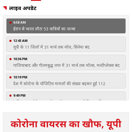
लाइव अपडेट
6:58 AM
ईरान से भारत लौटा 53 यात्रियों का जत्था
12:43 AM
यूपी के 11 जिलों में 31 मार्च तक मॉल, सिनेमा बंद
10:36 PM
गाजियाबाद और गौतमबुद्ध नगर में 31 मार्च तक मॉल्स, मल्टीप्लेक्स बंद
10:19 PM
देश में कोरोना के पॉजिटिव मामलों की संख्या बढ़कर हुई 112
9:49 PM
अमित शाह बोले- भारत ने 'वसुधैव कुटुम्बकम' में विश्वास किया
9:39 PM
कोरोना वायरस का खौफ, यूपी
गाजियाबाद में 31 मार्च तक सभी मॉल और सिनेमा हाल रहेंगे बंद
9:19 PM