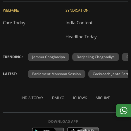
WELFARE:
SYNDICATION:
Care Today
India Content
Headline Today
TRENDING:
Jammu Choghadiya
Darjeeling Choghadiya
Ra
LATEST:
Parliament Monsoon Session
Cockroach Janta Party
INDIA TODAY
DAILYO
ICHOWK
ARCHIVE
DOWNLOAD APP