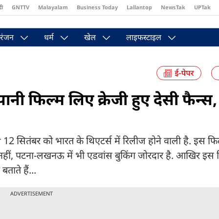
दी
GNTTV
Malayalam
Business Today
Lallantop
NewsTak
UPTak
st
Brides Today
Reader’s Digest
Astro Tak
Pakwan Gali
रंजन
धर्म
खेल
लाइफस्टाइल
पानी फिल्म लिए क्रेजी हुए देसी फैन्स
 सितंबर को भारत के थिएटर्स में रिलीज होने वाली है. इस फि
ी नहीं, पटना-लखनऊ में भी एडवांस बुकिंग जोरदार है. आखिर इस 
बताते हैं...
ADVERTISEMENT