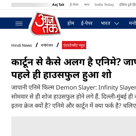
Aaj Tak
ई-पेपर
বাংলা
India Today
इंडिया टुडे हिं
MumbaiTak
BT Bazaar
Cosmopolitan
Harper's Bazaar
Northea
होम
ई-पेपर
भारत
मनो
Hindi News
मनोरंजन
एंटरटेनमेंट न्यूज़
कार्टून से कैसे अलग है एनिमे? जा
पहले ही हाउसफुल हुआ शो
जापानी एनिमे फिल्म Demon Slayer: Infinity Slayer 12
सोमवार से ही शोज हाउसफुल होने लगे हैं. दिल्ली-मुंबई ह
इतना क्रेज क्यों है? एनिमे और कार्टून में क्या फर्क है? चलिए 