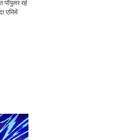
त पॉपुलर रहे
दा एनिमे