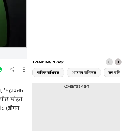
TRENDING NEWS:
करियर राशिफल
आज का राशिफल
लव राशिफल
ADVERTISEMENT
म, 'महावतार
पीछे छोड़ते
tle (डीमन