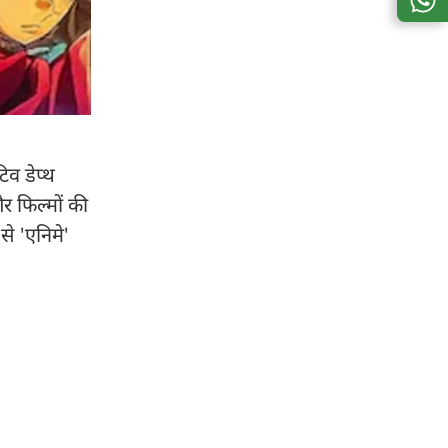
िव डेप्थ
र फिल्मों की
े 'एनिमे'