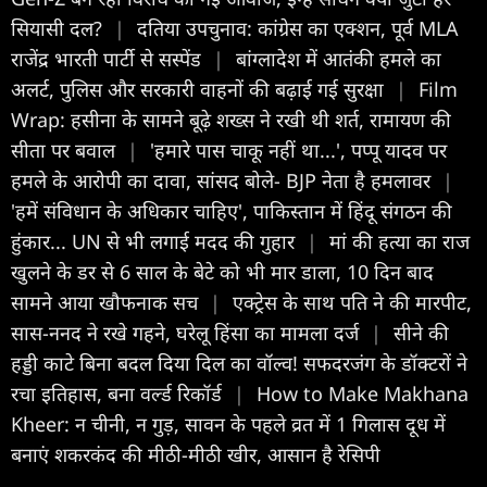
सियासी दल?
|
दतिया उपचुनाव: कांग्रेस का एक्शन, पूर्व MLA
राजेंद्र भारती पार्टी से सस्पेंड
|
बांग्लादेश में आतंकी हमले का
अलर्ट, पुलिस और सरकारी वाहनों की बढ़ाई गई सुरक्षा
|
Film
Wrap: हसीना के सामने बूढ़े शख्स ने रखी थी शर्त, रामायण की
सीता पर बवाल
|
'हमारे पास चाकू नहीं था...', पप्पू यादव पर
हमले के आरोपी का दावा, सांसद बोले- BJP नेता है हमलावर
|
'हमें संविधान के अधिकार चाहिए', पाकिस्तान में हिंदू संगठन की
हुंकार... UN से भी लगाई मदद की गुहार
|
मां की हत्या का राज
खुलने के डर से 6 साल के बेटे को भी मार डाला, 10 दिन बाद
सामने आया खौफनाक सच
|
एक्ट्रेस के साथ पति ने की मारपीट,
सास-ननद ने रखे गहने, घरेलू हिंसा का मामला दर्ज
|
सीने की
हड्डी काटे बिना बदल दिया दिल का वॉल्व! सफदरजंग के डॉक्टरों ने
रचा इतिहास, बना वर्ल्ड रिकॉर्ड
|
How to Make Makhana
Kheer: न चीनी, न गुड़, सावन के पहले व्रत में 1 गिलास दूध में
बनाएं शकरकंद की मीठी-मीठी खीर, आसान है रेसिपी