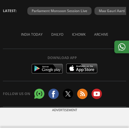
LATEST:
Parliament Monsoon Session Live
Maa Gauri Aarti
INDIA TODAY
DAILYO
ICHOWK
ARCHIVE
DOWNLOAD APP
FOLLOW US ON
ADVERTISEMENT
Copyright © 2026 Living Media India Limited. For reprint rights:
Syndications
Today