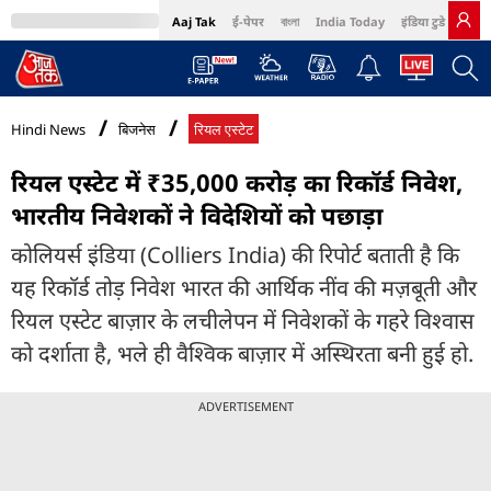
Aaj Tak
ई-पेपर
বাংলা
India Today
इंडिया टुडे हिंदी
MumbaiTak
BT Bazaar
Cosmopolitan
Harper's Bazaar
Northeast
Bri
Hindi News
बिजनेस
रियल एस्टेट
रियल एस्टेट में ₹35,000 करोड़ का रिकॉर्ड निवेश,
भारतीय निवेशकों ने विदेशियों को पछाड़ा
कोलियर्स इंडिया (Colliers India) की रिपोर्ट बताती है कि
यह रिकॉर्ड तोड़ निवेश भारत की आर्थिक नींव की मज़बूती और
रियल एस्टेट बाज़ार के लचीलेपन में निवेशकों के गहरे विश्वास
को दर्शाता है, भले ही वैश्विक बाज़ार में अस्थिरता बनी हुई हो.
ADVERTISEMENT