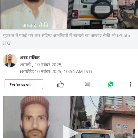
गुजरात में पकड़े गए चार संदिग्ध आतंकियों में शामली का आजाद सैफी भी (Photo-
ITG)
शरद मलिक
शामली ,
10 नवंबर 2025,
(अपडेटेड 10 नवंबर 2025, 10:54 AM IST)
Prefer us on
उत्तर प्रदेश के शामली जिले के झिंझाना कस्बे का रहने वाला
युवक आजाद सैफी गुजरात एटीएस द्वारा आतंकी गतिविधियों
और हथियारों के साथ गिरफ्तार किया गया है. उसके दो अन्य
साथी भी पकड़े गए हैं. खबर मिलते ही स्थानीय पुलिस और