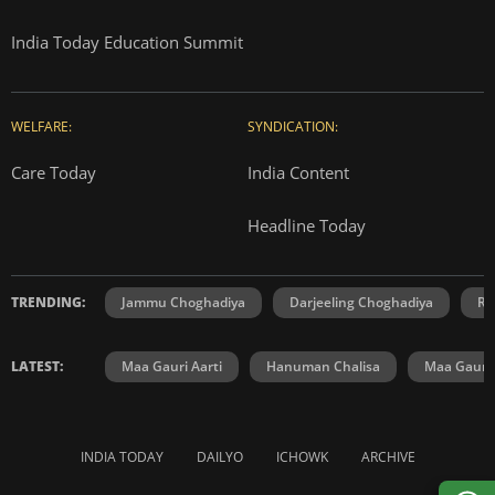
India Today Education Summit
WELFARE:
SYNDICATION:
Care Today
India Content
Headline Today
TRENDING:
Jammu Choghadiya
Darjeeling Choghadiya
Ra
LATEST:
Maa Gauri Aarti
Hanuman Chalisa
Maa Gauri 
INDIA TODAY
DAILYO
ICHOWK
ARCHIVE