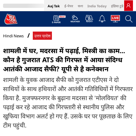
Aaj Tak
ई-पेपर
বাংলা
India Today
इंडिया टुडे हिंदी
MumbaiTak
BT Bazaar
Cosmopolitan
Harper's Bazaar
Northeast
Bri
Hindi News
उत्तर प्रदेश
शामली में घर, मदरसा में पढ़ाई, मिस्त्री का काम...
कौन है गुजरात ATS की गिरफ्त में आया संदिग्ध
आतंकी आजाद सैफी? यूपी से है कनेक्शन
शामली के युवक आजाद सैफी को गुजरात एटीएस ने दो
साथियों के साथ हथियारों और आतंकी गतिविधियों में गिरफ्तार
किया है. मुजफ्फरनगर के बुढ़ाना मदरसा से 'मोलवियत' की
पढ़ाई कर रहे आजाद की गिरफ्तारी से स्थानीय पुलिस और
खुफिया विभाग अलर्ट हो गए हैं. उसके घर पर पूछताछ के लिए
टीम पहुंची.