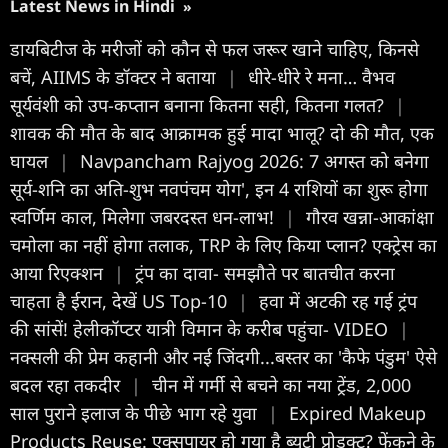
Latest News in Hindi
»
डायबिटीज के मरीजों को कौन से फल जरूर खाने चाहिए, किनसे
बचें, AIIMS के डॉक्टर ने बताया
|
धीरे-धीरे रे मना… वैभव
सूर्यवंशी को उप-कप्तान बनाना कितना सही, कितना गलत?
|
शावक की मौत के बाद आक्रामक हुई मादा भालू? दो की मौत, एक
घायल
|
Navpancham Rajyog 2026: 7 अगस्त को बनेगा
सूर्य-शनि का अति-शुभ नवपंचम योग', इन 4 राशियों का शुरू होगा
स्वर्णिम काल, मिलेगा जबरदस्त धन-लाभ!
|
गौरव खन्ना-आकांक्षा
चमोला का नहीं होगा तलाक, TRP के लिए किया प्लान? एक्ट्रेस का
आया रिएक्शन
|
ट्रंप का दावा- समझौते पर बातचीत करना
चाहता है ईरान, देखें US Top-10
|
हवा में अटकी रह गई ट्रंप
की सांसें! हेलीकॉप्टर यात्री विमान के करीब पहुंचा- VIDEO
|
नक्सली की प्रेम कहानी और नई जिंदगी...बस्तर का 'कैफे पंडुम' ऐसे
बदल रहा तकदीर
|
चीन में गर्मी से बचने का नया ट्रेंड, 2,000
साल पुराने इलाज के पीछे भाग रहे युवा
|
Expired Makeup
Products Reuse: एक्सपायर हो गया है ब्यूटी प्रोडक्ट? फेंकने के