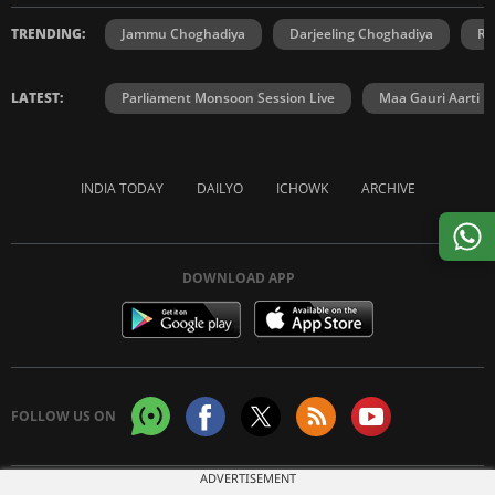
TRENDING:
Jammu Choghadiya
Darjeeling Choghadiya
Ra
LATEST:
Parliament Monsoon Session Live
Maa Gauri Aarti
INDIA TODAY
DAILYO
ICHOWK
ARCHIVE
DOWNLOAD APP
FOLLOW US ON
ADVERTISEMENT
Copyright © 2026 Living Media India Limited. For reprint rights:
Syndications