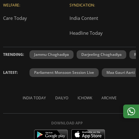
WELFARE:
SYNDICATION:
Care Today
India Content
Headline Today
TRENDING:
Jammu Choghadiya
Darjeeling Choghadiya
Ra
LATEST:
Parliament Monsoon Session Live
Maa Gauri Aarti
INDIA TODAY
DAILYO
ICHOWK
ARCHIVE
DOWNLOAD APP