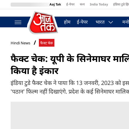
Aaj Tak
ई-पेपर
বাংলা
India Today
इंडिया टुडे हिं
MumbaiTak
BT Bazaar
Cosmopolitan
Harper's Bazaar
Northea
होम
ई-पेपर
भारत
मनो
Hindi News
फैक्ट चेक
फैक्ट चेक: यूपी के सिनेमाघर मालि
किया है इंकार
इंडिया टुडे फैक्ट चेक ने पाया कि 13 जनवरी, 2023 को इ
'पठान' फिल्म नहीं दिखाएंगे. प्रदेश के कई सिनेमाघर मालिक