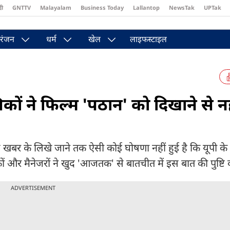
दी
GNTTV
Malayalam
Business Today
Lallantop
NewsTak
UPTak
st
Brides Today
Reader’s Digest
Astro Tak
Pakwan Gali
रंजन
धर्म
खेल
लाइफस्टाइल
कों ने फिल्म 'पठान' को दिखाने से नह
स खबर के लिखे जाने तक ऐसी कोई घोषणा नहीं हुई है कि यूपी के
ों और मैनेजरों ने खुद 'आजतक' से बातचीत में इस बात की पुष्टि क
ADVERTISEMENT