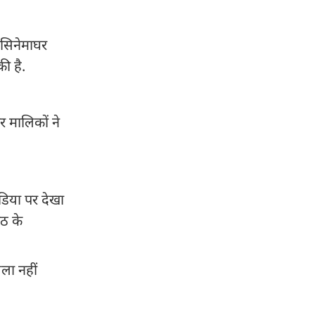
 सिनेमाघर
ी है.
टर मालिकों ने
डिया पर देखा
रठ के
सला नहीं