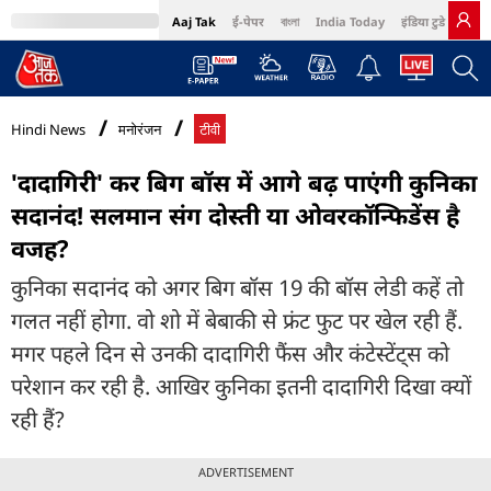
Aaj Tak
ई-पेपर
বাংলা
India Today
इंडिया टुडे हिंदी
MumbaiTak
BT Bazaar
Cosmopolitan
Harper's Bazaar
Northeast
Bri
Hindi News
मनोरंजन
टीवी
'दादागिरी' कर बिग बॉस में आगे बढ़ पाएंगी कुनिका
सदानंद! सलमान संग दोस्ती या ओवरकॉन्फिडेंस है
वजह?
कुनिका सदानंद को अगर बिग बॉस 19 की बॉस लेडी कहें तो
गलत नहीं होगा. वो शो में बेबाकी से फ्रंट फुट पर खेल रही हैं.
मगर पहले दिन से उनकी दादागिरी फैंस और कंटेस्टेंट्स को
परेशान कर रही है. आखिर कुनिका इतनी दादागिरी दिखा क्यों
रही हैं?
ADVERTISEMENT