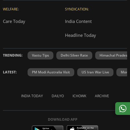
WELFARE:
SYNDICATION:
Care Today
India Content
Headline Today
TRENDING:
Vastu Tips
Delhi Silver Rate
Himachal Prades
LATEST:
PM Modi Australia Visit
US Iran War Live
Mons
INDIA TODAY
DAILYO
ICHOWK
ARCHIVE
DOWNLOAD APP