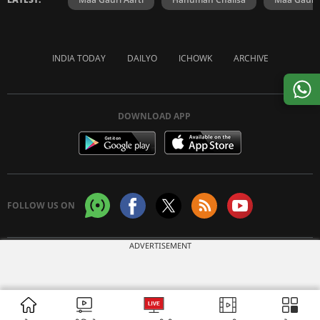
INDIA TODAY
DAILYO
ICHOWK
ARCHIVE
DOWNLOAD APP
FOLLOW US ON
ADVERTISEMENT
Copyright © 2026 Living Media India Limited. For reprint rights:
Syndications
Today