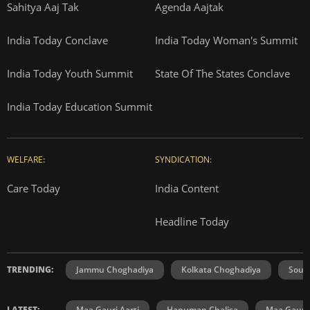
Sahitya Aaj Tak
Agenda Aajtak
India Today Conclave
India Today Woman's Summit
India Today Youth Summit
State Of The States Conclave
India Today Education Summit
WELFARE:
SYNDICATION:
Care Today
India Content
Headline Today
TRENDING:
Jammu Choghadiya
Kolkata Choghadiya
Sout
LATEST:
Maa Gauri Aarti
Hanuman Chalisa
Maa Gauri 