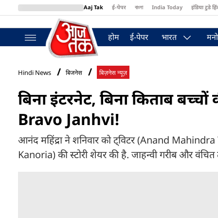
Aaj Tak
ई-पेपर
বাংলা
India Today
इंडिया टुडे हिं
MumbaiTak
BT Bazaar
Cosmopolitan
Harper's Bazaar
Northea
होम
ई-पेपर
भारत
मनो
Hindi News
बिजनेस
बिज़नेस न्यूज़
बिना इंटरनेट, बिना किताब बच्च
Bravo Janhvi!
आनंद महिंद्रा ने शनिवार को ट्विटर (Anand Mahindra
Kanoria) की स्टोरी शेयर की है. जाहन्वी गरीब और वंचित तबको