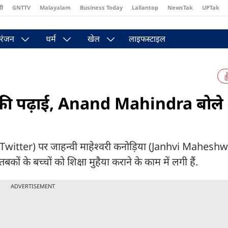
दी
GNTTV
Malayalam
Business Today
Lallantop
NewsTak
UPTak
st
Brides Today
Reader’s Digest
Astro Tak
रंजन
धर्म
खेल
लाइफस्टाइल
ों की पढ़ाई, Anand Mahindra बोले 
 Twitter) पर जाहन्वी माहेश्वरी कनोड़िया (Janhvi Maheshw
ं के बच्चों को शिक्षा मुहैया कराने के काम में लगी हैं.
ADVERTISEMENT