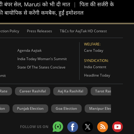
रही बंपर सेल, Maruti को भी दी मात
|
पिता की सर्जरी के
 की बायोपिक से करेंगी कमबैक, हुईं इमोशनल
ction Policy
Press Releases
T&Cs for AajTak HD Contest
WELFARE:
Agenda Aajtak
Care Today
India Today Woman's Summit
SYNDICATION:
India Content
State Of The States Conclave
Headline Today
mmit
 Rate
Career Rashifal
Aaj Ka Rashifal
Tarot Rashifal
R
ion
Punjab Election
Goa Election
Manipur Election
U
FOLLOW US ON