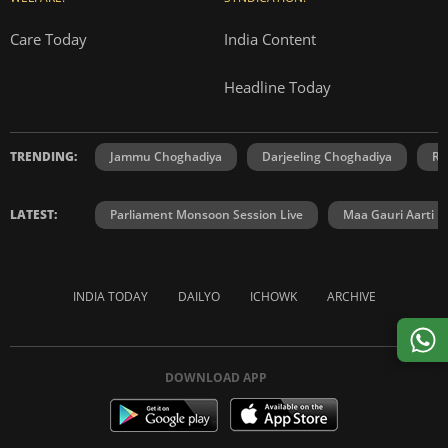
Care Today
India Content
Headline Today
TRENDING:
Jammu Choghadiya
Darjeeling Choghadiya
Ra
LATEST:
Parliament Monsoon Session Live
Maa Gauri Aarti
INDIA TODAY
DAILYO
ICHOWK
ARCHIVE
DOWNLOAD APP