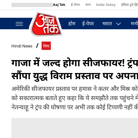
Aaj Tak
ई-पेपर
বাংলা
India Today
इंडिया टुडे हिं
MumbaiTak
BT Bazaar
Cosmopolitan
Harper's Bazaar
Northea
होम
ई-पेपर
भारत
मनो
Hindi News
विश्व
गाजा में जल्द होगा सीजफायर! ट्र
सौंपा युद्ध विराम प्रस्ताव पर अपना
अमेरिकी सीजफायर प्रस्ताव पर हमास ने कतर और मिस्र को अप
को सकारात्मक बताते हुए कहा कि ये समझौते तक पहुंचने में
नेतन्याहू ने ट्रंप की घोषणा पर अभी तक कोई टिप्पणी नहीं क