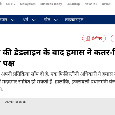
दी
GNTTV
Malayalam
Business Today
Lallantop
NewsTak
UPTak
st
Brides Today
Reader’s Digest
Astro Tak
Pakwan Gali
रंजन
धर्म
खेल
लाइफस्टाइल
ंप की डेडलाइन के बाद हमास ने कतर-म
 पक्ष
नी प्रतिक्रिया सौंप दी है. एक फिलिस्तीनी अधिकारी ने हमास की
 मददगार साबित हो सकती हैं. हालांकि, इजरायली प्रधानमंत्री बें
ी.
ADVERTISEMENT