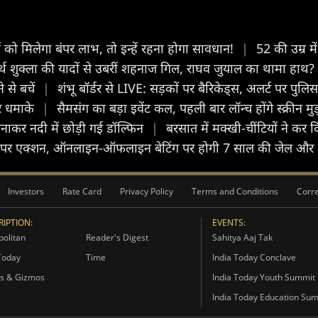
 को मिलेगा बंपर लाभ, तो इन्हें रहना होगा सावधान!
|
52 की उम्र म
ार्थ शुक्ला की यादों से उबरीं शहनाज गिल, राघव जुयाल का थामा हाथ
े से बचें
|
शंभू बॉर्डर से LIVE: सड़कों पर बैरिकेड्स, अलर्ट पर पुल
ार धमाके
|
सैमसंग का बड़ा इवेंट कल, पहली बार लॉन्च होंगे स्क्रीन म
नाकर नदी में छोड़ी गई डॉल्फिन
|
बरसात में मक्खी-चींटियों ने कर द
बाजी पर एक्शन, ऑनलाइन-ऑफलाइन बेटिंग पर होगी 7 साल की जेल और 
Investors
Rate Card
Privacy Policy
Terms and Conditions
Corre
IPTION:
EVENTS:
olitan
Reader's Digest
Sahitya Aaj Tak
Today
Time
India Today Conclave
s & Gizmos
India Today Youth Summit
India Today Education Su