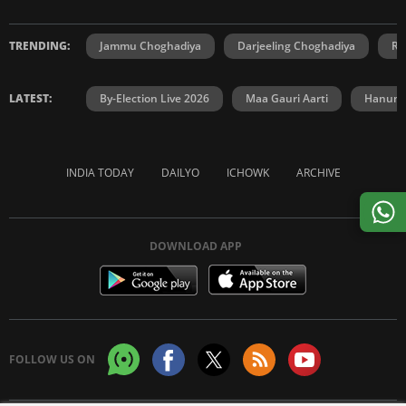
TRENDING:
Jammu Choghadiya
Darjeeling Choghadiya
Ra
LATEST:
By-Election Live 2026
Maa Gauri Aarti
Hanuma
INDIA TODAY
DAILYO
ICHOWK
ARCHIVE
DOWNLOAD APP
FOLLOW US ON