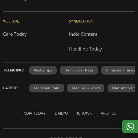
WELFARE:
SYNDICATION:
Care Today
India Content
Headline Today
TRENDING:
Vastu Tips
Delhi Silver Rate
Himachal Prades
LATEST:
Monsoon Rain
Maa Gauri Aarti
Hanuman Chal
INDIA TODAY
DAILYO
ICHOWK
ARCHIVE